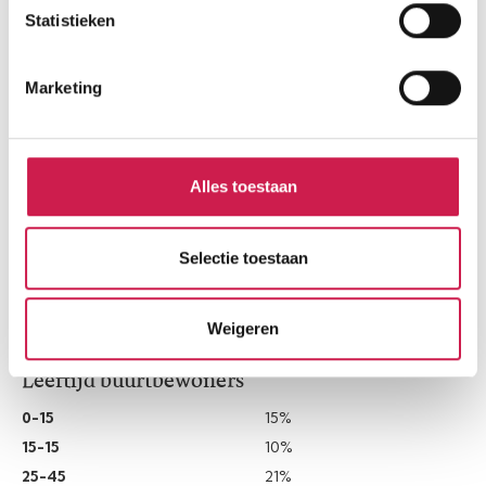
Burgerlijke staat
Statistieken
Gehuwd
Ongehuwd
Marketing
Gescheiden
Verweduwd
Alles toestaan
Leeftijd in gemeente
Selectie toestaan
Weigeren
Leeftijd buurtbewoners
0-15
15%
15-15
10%
25-45
21%