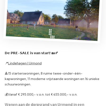
𝗗𝗲 𝗣𝗥𝗘-𝗦𝗔𝗟𝗘 𝗶𝘀 𝘃𝗮𝗻 𝘀𝘁𝗮𝗿𝘁! 🏡🍂
📍
Lindehagen | Urmond
🔺15 starterswoningen, 8 ruime twee-onder-één-
kapwoningen, 11 moderne vrijstaande woningen en 16 unieke
schuurwoningen.
💰Vanaf € 295.000,- v.o.n. tot € 655.000,- v.o.n.
𝕎𝕠𝕟𝕖𝕟 𝕒𝕒𝕟 𝕕𝕖 𝕕𝕠𝕣𝕡𝕤𝕣𝕒𝕟𝕕 𝕧𝕒𝕟 𝕌𝕣𝕞𝕠𝕟𝕕 𝕚𝕟 𝕖𝕖𝕟