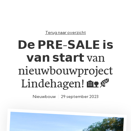
Terug naar overzicht
𝗗𝗲 𝗣𝗥𝗘-𝗦𝗔𝗟𝗘 𝗶𝘀
𝘃𝗮𝗻 𝘀𝘁𝗮𝗿𝘁 van
nieuwbouwproject
Lindehagen! 🏡🍂
Nieuwbouw
29 september 2023