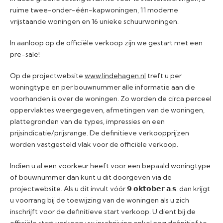
ruime twee-onder-één-kapwoningen, 11 moderne
vrijstaande woningen en 16 unieke schuurwoningen.
In aanloop op de officiële verkoop zijn we gestart met een
pre-sale!
Op de projectwebsite
www.lindehagen.nl
treft u per
woningtype en per bouwnummer alle informatie aan die
voorhanden is over de woningen. Zo worden de circa perceel
oppervlaktes weergegeven, afmetingen van de woningen,
plattegronden van de types, impressies en een
prijsindicatie/prijsrange. De definitieve verkoopprijzen
worden vastgesteld vlak voor de officiële verkoop.
Indien u al een voorkeur heeft voor een bepaald woningtype
of bouwnummer dan kunt u dit doorgeven via de
projectwebsite. Als u dit invult vóór 𝟵 𝗼𝗸𝘁𝗼𝗯𝗲𝗿 𝗮.𝘀. dan krijgt
u voorrang bij de toewijzing van de woningen als u zich
inschrijft voor de definitieve start verkoop. U dient bij de
officiële start verkoop uw inschrijving enkel nog definitief te