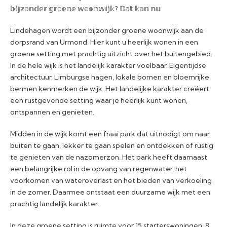
𝕓𝕚𝕛𝕫𝕠𝕟𝕕𝕖𝕣 𝕘𝕣𝕠𝕖𝕟𝕖 𝕨𝕠𝕠𝕟𝕨𝕚𝕛𝕜? 𝔻𝕒𝕥 𝕜𝕒𝕟 𝕟𝕦
Lindehagen wordt een bijzonder groene woonwijk aan de
dorpsrand van Urmond. Hier kunt u heerlijk wonen in een
groene setting met prachtig uitzicht over het buitengebied.
In de hele wijk is het landelijk karakter voelbaar. Eigentijdse
architectuur, Limburgse hagen, lokale bomen en bloemrijke
bermen kenmerken de wijk. Het landelijke karakter creëert
een rustgevende setting waar je heerlijk kunt wonen,
ontspannen en genieten.
Midden in de wijk komt een fraai park dat uitnodigt om naar
buiten te gaan, lekker te gaan spelen en ontdekken of rustig
te genieten van de nazomerzon. Het park heeft daarnaast
een belangrijke rol in de opvang van regenwater, het
voorkomen van wateroverlast en het bieden van verkoeling
in de zomer. Daarmee ontstaat een duurzame wijk met een
prachtig landelijk karakter.
In deze groene setting is ruimte voor 15 starterswoningen, 8